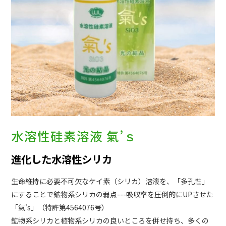
水溶性硅素溶液 氣’ｓ
進化した水溶性シリカ
生命維持に必要不可欠なケイ素（シリカ）溶液を、「多孔性」
にすることで鉱物系シリカの弱点---吸収率を圧倒的にUPさせた
「氣's」（特許第4564076号）
鉱物系シリカと植物系シリカの良いところを併せ持ち、多くの